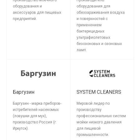
производство моечного
Производитель
оборудования и
оборудования для
аксессуаров для пищевых
обеззараживания воздуха
предприятий.
и поверхностей с
применением
бактерицидных
ультрафиолетовых
безозоновых и озоновых
ламп.
Баргузин
SYSTEM CLEANERS
Баргузин - марка приборов-
Мировой лидер по
истребителей насекомых
производству
(ловушки для мух),
профессиональных систем
производство Россия (г.
мойки низкого давления
Иркутск).
для пищевой
промышленности.