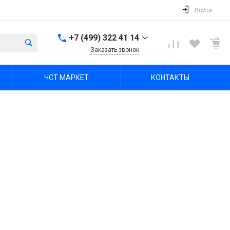
Войти
+7 (499) 322 41 14
Заказать звонок
+7 (499) 322 41 14
ЧСТ МАРКЕТ
КОНТАКТЫ
г. Тула, Октябрьская ул,
зд. 48б, этаж 5, помещ.
23,24
Пн-Пт: 8:00-17:00 Cб-Вс:
Выходной
office@chst-standart.ru
+7 499 322 41 14
г. Владимир, ул.
Куйбышева 16, оф 426-
2
Пн-Пт: 8:00-17:00 Cб-Вс:
Выходной
office@chst-standart.ru
+7 499 322 41 14