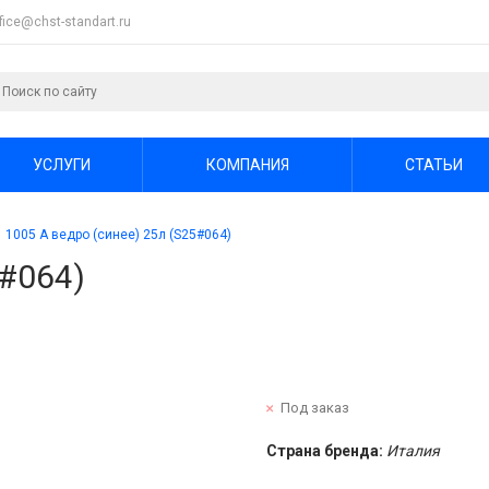
ffice@chst-standart.ru
УСЛУГИ
КОМПАНИЯ
СТАТЬИ
1005 А ведро (синее) 25л (S25#064)
5#064)
Под заказ
Страна бренда:
Италия