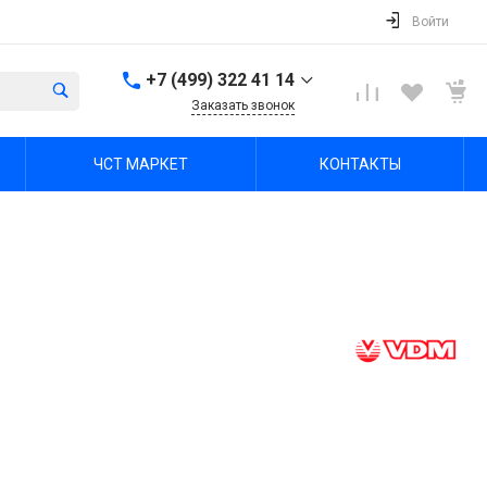
Войти
+7 (499) 322 41 14
Заказать звонок
+7 (499) 322 41 14
ЧСТ МАРКЕТ
КОНТАКТЫ
г. Тула, Октябрьская ул,
зд. 48б, этаж 5, помещ.
23,24
Пн-Пт: 8:00-17:00 Cб-Вс:
Выходной
office@chst-standart.ru
+7 499 322 41 14
г. Владимир, ул.
Куйбышева 16, оф 426-
2
Пн-Пт: 8:00-17:00 Cб-Вс:
Выходной
office@chst-standart.ru
+7 499 322 41 14