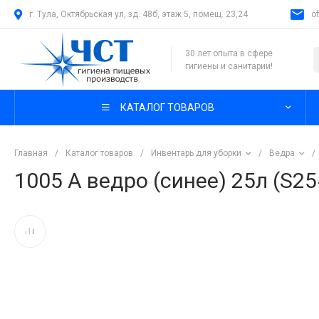
г. Тула, Октябрьская ул, зд. 48б, этаж 5, помещ. 23,24
o
30 лет опыта в сфере
гигиены и санитарии!
КАТАЛОГ ТОВАРОВ
Главная
/
Каталог товаров
/
Инвентарь для уборки
/
Ведра
/
1005 А ведро (синее) 25л (S2