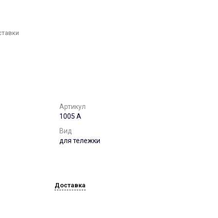
г. Воронеж, ул. 9
января,68б. оф. 502
Пн-Пт: 8:00-17:00 Cб-Вс:
Выходной
ставки
office@chst-standart.ru
+7 499 322 41 14
г. Нижний Новгород, ул.
Максима Горького, 262
Пн-Пт: 8:00-17:00 Cб-Вс:
Выходной
office@chst-standart.ru
Артикул
+7 499 322 41 14
1005 А
г. Краснодар, ул.
Красных Партизан, д.
Вид
489, этаж 5, каб. 506.
для тележки
Пн-Пт: 8:00-17:00 Cб-Вс:
Выходной
office@chst-standart.ru
Доставка