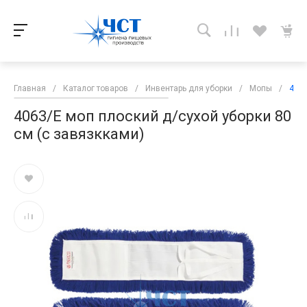
Главная
/
Каталог товаров
/
Инвентарь для уборки
/
Мопы
/
4063
4063/E моп плоский д/сухой уборки 80
см (с завязкками)