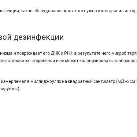
инфекции, какое оборудование для этого нужно и как правильно о
вой дезинфекции
низма и повреждает его ДНК и РНК, в результате чего микроб теря
она становится стерильной и не может колонизировать поверхност
а, измеряемая в миллиджоулях на квадратный сантиметр (мДж/см²
вируется).
:
;