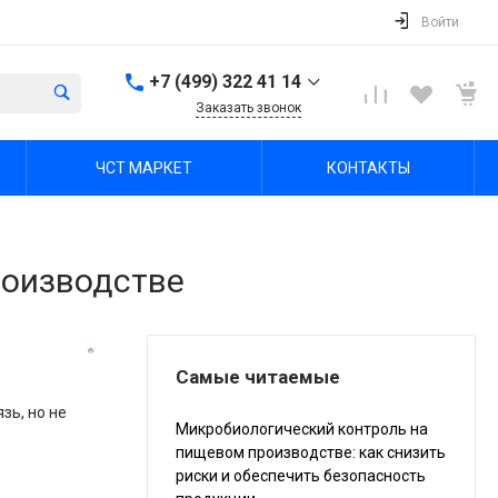
Войти
+7 (499) 322 41 14
Заказать звонок
+7 (499) 322 41 14
ЧСТ МАРКЕТ
КОНТАКТЫ
г. Тула, Октябрьская ул,
зд. 48б, этаж 5, помещ.
23,24
Пн-Пт: 8:00-17:00 Cб-Вс:
Выходной
роизводстве
office@chst-standart.ru
+7 499 322 41 14
г. Владимир, ул.
Куйбышева 16, оф 426-
2
Самые читаемые
Пн-Пт: 8:00-17:00 Cб-Вс:
Выходной
зь, но не
Микробиологический контроль на
office@chst-standart.ru
пищевом производстве: как снизить
риски и обеспечить безопасность
+7 499 322 41 14