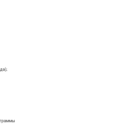
да);
ограммы