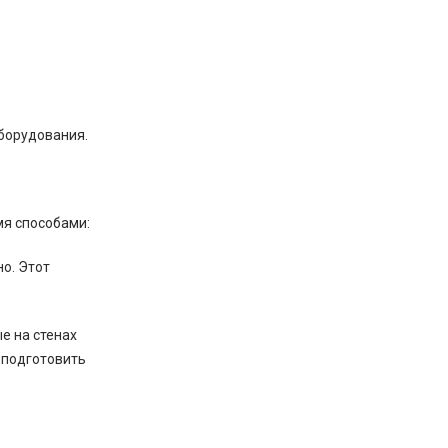
оборудования.
мя способами:
о. Этот
е на стенах
б подготовить