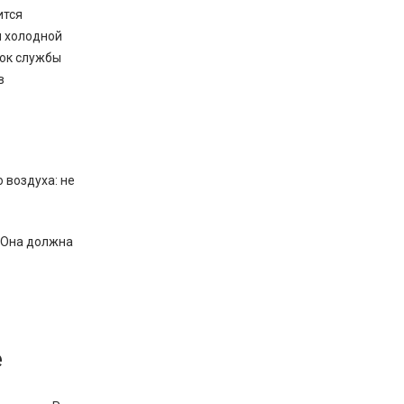
ится
и холодной
рок службы
в
 воздуха: не
 Она должна
е