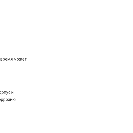
и время может
орпус и
коррозию