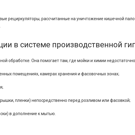
вые рециркуляторы, рассчитанные на уничтожение кишечной палоч
.
ции в системе производственной ги
ой обработке. Она помогает там, где мойки и химии недостаточно
енных помещениях, камерах хранения и фасовочных зонах;
я;
крышки, пленки) непосредственно перед розливом или фасовкой;
ки) в дополнение к мытью.