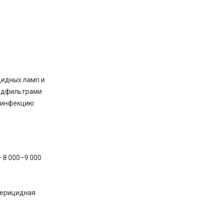
цидных ламп и
редфильтрами
езинфекцию
 8 000–9 000
ктерицидная