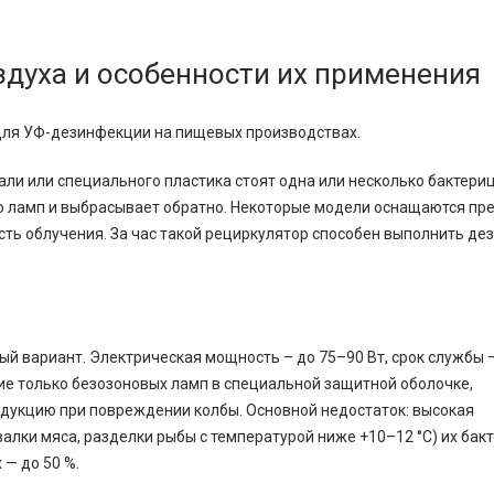
духа и особенности их применения
для УФ-дезинфекции на пищевых производствах.
али или специального пластика стоят одна или несколько бактери
имо ламп и выбрасывает обратно. Некоторые модели оснащаются п
сть облучения. За час такой рециркулятор способен выполнить д
 вариант. Электрическая мощность – до 75–90 Вт, срок службы –
ие только безозоновых ламп в специальной защитной оболочке,
дукцию при повреждении колбы. Основной недостаток: высокая
валки мяса, разделки рыбы с температурой ниже +10–12 °C) их ба
 — до 50 %.