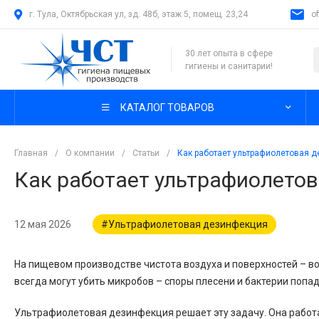
г. Тула, Октябрьская ул, зд. 48б, этаж 5, помещ. 23,24
o
30 лет опыта в сфере
гигиены и санитарии!
КАТАЛОГ ТОВАРОВ
Главная
/
О компании
/
Статьи
/
Как работает ультрафиолетовая 
Как работает ультрафиолето
12 мая 2026
#Ультрафиолетовая дезинфекция
На пищевом производстве чистота воздуха и поверхностей – во
всегда могут убить микробов – споры плесени и бактерии попад
Ультрафиолетовая дезинфекция решает эту задачу. Она работае