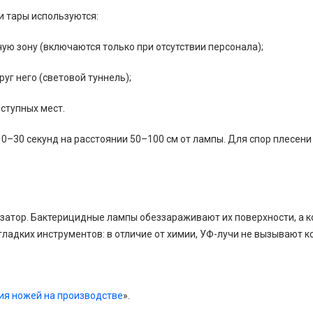
и тары используются:
ю зону (включаются только при отсутствии персонала);
г него (световой туннель);
ступных мест.
10–30 секунд на расстоянии 50–100 см от лампы. Для спор плесен
атор. Бактерицидные лампы обеззараживают их поверхности, а к
ладких инструментов: в отличие от химии, УФ-лучи не вызывают 
ия ножей на производстве
».