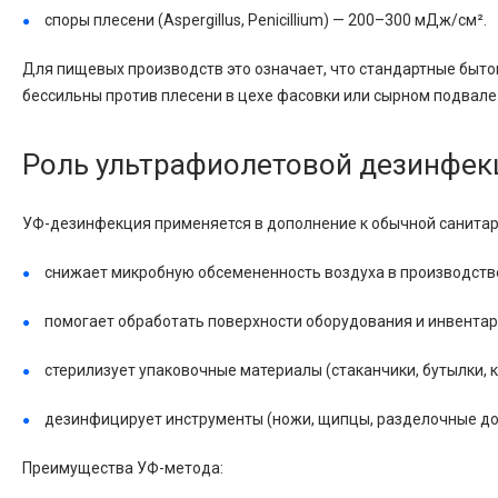
споры плесени (Aspergillus, Penicillium) — 200–300 мДж/см².
Для пищевых производств это означает, что стандартные быто
бессильны против плесени в цехе фасовки или сырном подвале
Роль ультрафиолетовой дезинфек
УФ-дезинфекция применяется в дополнение к обычной санитарн
снижает микробную обсемененность воздуха в производств
помогает обработать поверхности оборудования и инвентар
стерилизует упаковочные материалы (стаканчики, бутылки, 
дезинфицирует инструменты (ножи, щипцы, разделочные дос
Преимущества УФ-метода: