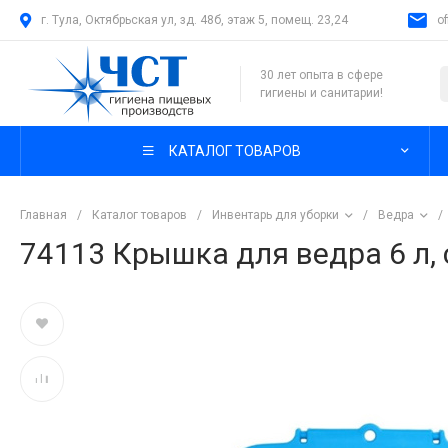
г. Тула, Октябрьская ул, зд. 48б, этаж 5, помещ. 23,24
o
30 лет опыта в сфере
гигиены и санитарии!
КАТАЛОГ ТОВАРОВ
Главная
/
Каталог товаров
/
Инвентарь для уборки
/
Ведра
/
74113 Крышка для ведра 6 л,