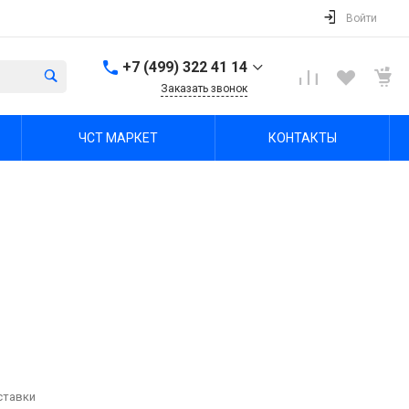
Войти
+7 (499) 322 41 14
Заказать звонок
+7 (499) 322 41 14
ЧСТ МАРКЕТ
КОНТАКТЫ
г. Тула, Октябрьская ул,
зд. 48б, этаж 5, помещ.
23,24
Пн-Пт: 8:00-17:00 Cб-Вс:
Выходной
office@chst-standart.ru
+7 499 322 41 14
г. Владимир, ул.
Куйбышева 16, оф 426-
2
Пн-Пт: 8:00-17:00 Cб-Вс:
Выходной
office@chst-standart.ru
+7 499 322 41 14
ставки