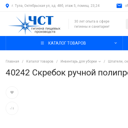
г. Тула, Октябрьская ул, зд. 48б, этаж 5, помещ. 23,24
o
30 лет опыта в сфере
гигиены и санитарии!
КАТАЛОГ ТОВАРОВ
Главная
/
Каталог товаров
/
Инвентарь для уборки
/
Шпатели, ск
40242 Скребок ручной полипр