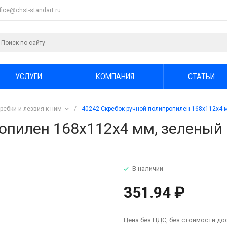
ffice@chst-standart.ru
УСЛУГИ
КОМПАНИЯ
СТАТЬИ
ребки и лезвия к ним
/
40242 Скребок ручной полипропилен 168x112x4 
опилен 168x112x4 мм, зеленый
В наличии
351.94 ₽
Цена без НДС, без стоимости до