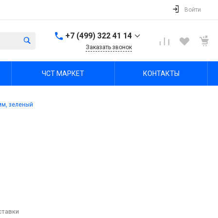
Войти
+7 (499) 322 41 14
Заказать звонок
+7 (499) 322 41 14
ЧСТ МАРКЕТ
КОНТАКТЫ
г. Тула, Октябрьская ул,
зд. 48б, этаж 5, помещ.
23,24
Пн-Пт: 8:00-17:00 Cб-Вс:
мм, зеленый
Выходной
office@chst-standart.ru
+7 499 322 41 14
г. Владимир, ул.
Куйбышева 16, оф 426-
2
Пн-Пт: 8:00-17:00 Cб-Вс:
Выходной
office@chst-standart.ru
+7 499 322 41 14
ставки