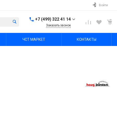
Войти
+7 (499) 322 41 14
Заказать звонок
+7 (499) 322 41 14
ЧСТ МАРКЕТ
КОНТАКТЫ
г. Тула, Октябрьская ул,
зд. 48б, этаж 5, помещ.
23,24
Пн-Пт: 8:00-17:00 Cб-Вс:
Выходной
office@chst-standart.ru
+7 499 322 41 14
г. Владимир, ул.
Куйбышева 16, оф 426-
2
Пн-Пт: 8:00-17:00 Cб-Вс:
Выходной
office@chst-standart.ru
+7 499 322 41 14