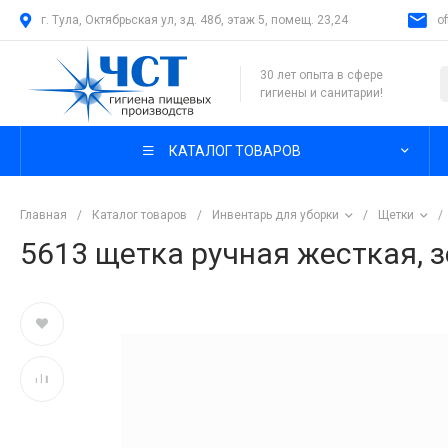
г. Тула, Октябрьская ул, зд. 48б, этаж 5, помещ. 23,24
o
30 лет опыта в сфере
гигиены и санитарии!
КАТАЛОГ ТОВАРОВ
Главная
/
Каталог товаров
/
Инвентарь для уборки
/
Щетки
/
5613 щетка ручная жесткая, 