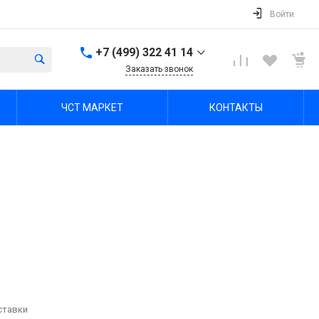
Войти
+7 (499) 322 41 14
Заказать звонок
+7 (499) 322 41 14
ЧСТ МАРКЕТ
КОНТАКТЫ
г. Тула, Октябрьская ул,
зд. 48б, этаж 5, помещ.
23,24
Пн-Пт: 8:00-17:00 Cб-Вс:
Выходной
office@chst-standart.ru
+7 499 322 41 14
г. Владимир, ул.
Куйбышева 16, оф 426-
2
Пн-Пт: 8:00-17:00 Cб-Вс:
Выходной
office@chst-standart.ru
+7 499 322 41 14
ставки