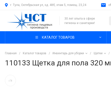
г. Тула, Октябрьская ул, зд. 48б, этаж 5, помещ. 23,24
o
30 лет опыта в сфере
гигиены и санитарии!
КАТАЛОГ ТОВАРОВ
Главная
/
Каталог товаров
/
Инвентарь для уборки
/
Щетки
/
110133 Щетка для пола 320 м