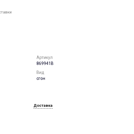
г. Воронеж, ул. 9
января,68б. оф. 502
Пн-Пт: 8:00-17:00 Cб-Вс:
ставки
Выходной
office@chst-standart.ru
+7 499 322 41 14
г. Нижний Новгород, ул.
Максима Горького, 262
Пн-Пт: 8:00-17:00 Cб-Вс:
Выходной
Артикул
office@chst-standart.ru
869941B
+7 499 322 41 14
Вид
г. Краснодар, ул.
сгон
Красных Партизан, д.
489, этаж 5, каб. 506.
Пн-Пт: 8:00-17:00 Cб-Вс:
Выходной
office@chst-standart.ru
Доставка