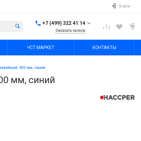
Войти
+7 (499) 322 41 14
Заказать звонок
+7 (499) 322 41 14
ЧСТ МАРКЕТ
КОНТАКТЫ
г. Тула, Октябрьская ул,
зд. 48б, этаж 5, помещ.
23,24
Пн-Пт: 8:00-17:00 Cб-Вс:
звийный, 400 мм, синий
Выходной
office@chst-standart.ru
0 мм, синий
+7 499 322 41 14
г. Владимир, ул.
Куйбышева 16, оф 426-
2
Пн-Пт: 8:00-17:00 Cб-Вс:
Выходной
office@chst-standart.ru
+7 499 322 41 14