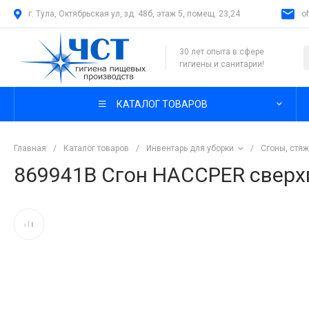
г. Тула, Октябрьская ул, зд. 48б, этаж 5, помещ. 23,24
o
30 лет опыта в сфере
гигиены и санитарии!
КАТАЛОГ ТОВАРОВ
Главная
/
Каталог товаров
/
Инвентарь для уборки
/
Сгоны, стяж
869941B Сгон HACCPER сверх