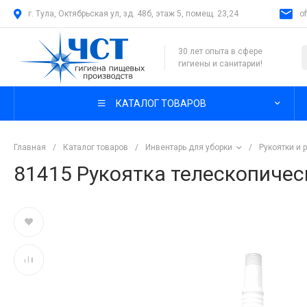
г. Тула, Октябрьская ул, зд. 48б, этаж 5, помещ. 23,24
o
30 лет опыта в сфере
гигиены и санитарии!
КАТАЛОГ ТОВАРОВ
Главная
/
Каталог товаров
/
Инвентарь для уборки
/
Рукоятки и 
81415 Рукоятка телескопичес