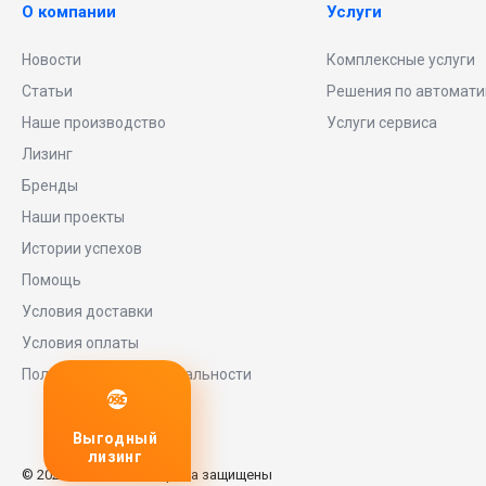
О компании
Услуги
Новости
Комплексные услуги
Статьи
Решения по автомати
Наше производство
Услуги сервиса
Лизинг
Бренды
Наши проекты
Истории успехов
Помощь
Условия доставки
Условия оплаты
Политика конфиденциальности
дный
Любое
заявку
нг
оборудование
© 2026 Universe, Все права защищены