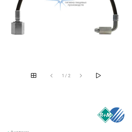
1
/
2