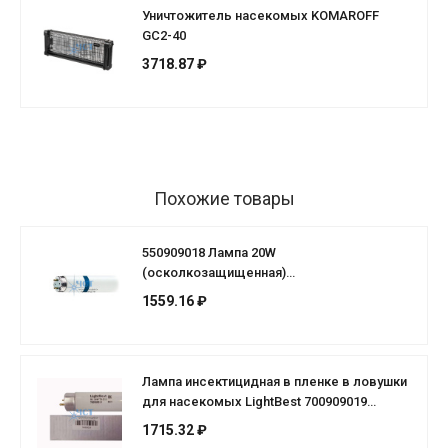
Уничтожитель насекомых KOMAROFF
GC2-40
3718.87 ₽
Похожие товары
550909018 Лампа 20W
(осколкозащищенная)
20W/D25.5/G13/T8/BL (L=579mm)
1559.16 ₽
Лампа инсектицидная в пленке в ловушки
для насекомых LightBest 700909019
BL20WT8G13 355-385nm L590mm
1715.32 ₽