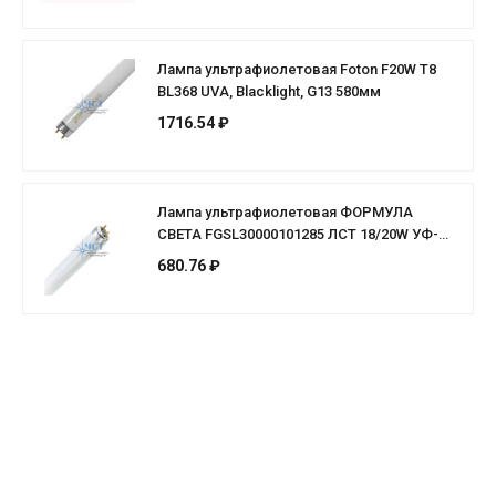
Лампа ультрафиолетовая Foton F20W T8
BL368 UVA, Blacklight, G13 580мм
1716.54 ₽
Лампа ультрафиолетовая ФОРМУЛА
СВЕТА FGSL30000101285 ЛCТ 18/20W УФ-
A(UV-A/BL368) T8 G13=589.8mm
680.76 ₽