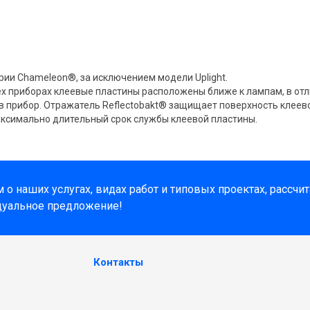
ерии Chameleon®, за исключением модели Uplight.
ех приборах клеевые пластины расположены ближе к лампам, в отл
в прибор. Отражатель Reflectobakt® защищает поверхность клеев
аксимально длительный срок службы клеевой пластины.
о наших услугах, видах работ и типовых проектах, рассчи
дуальное предложение!
Контакты