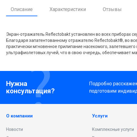
Описание
Характеристики
Отзывы
Экран-отражатель Reflectobakt установлен во всех приборах с
Благодаря запатентованному отражателю Reflectobakt®, во вс
практически мгновенное прилипание насекомого, залетевшего 
ультрафиолетовых лучей, что в свою очередь, обеспечивает м
Нужна
Подробно расскажем 
консультация?
подготовим индиви
О компании
Услуги
Новости
Комплексные услуги