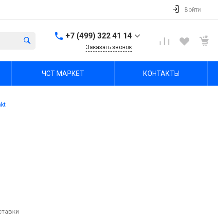
Войти
+7 (499) 322 41 14
Заказать звонок
+7 (499) 322 41 14
ЧСТ МАРКЕТ
КОНТАКТЫ
г. Тула, Октябрьская ул,
зд. 48б, этаж 5, помещ.
23,24
Пн-Пт: 8:00-17:00 Cб-Вс:
kt
Выходной
office@chst-standart.ru
+7 499 322 41 14
г. Владимир, ул.
Куйбышева 16, оф 426-
2
Пн-Пт: 8:00-17:00 Cб-Вс:
Выходной
office@chst-standart.ru
+7 499 322 41 14
ставки