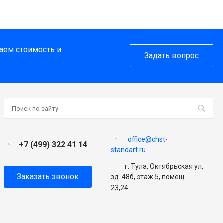
таем стоимость и
Задать вопрос
office@chst-
+7 (499) 322 41 14
standart.ru
г. Тула, Октябрьская ул,
Заказать звонок
зд. 48б, этаж 5, помещ.
23,24