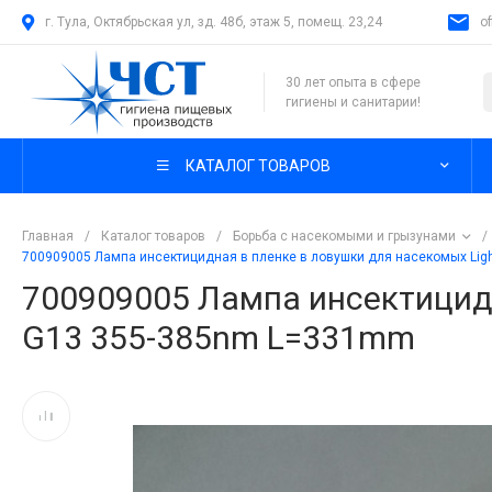
г. Тула, Октябрьская ул, зд. 48б, этаж 5, помещ. 23,24
o
30 лет опыта в сфере
гигиены и санитарии!
КАТАЛОГ ТОВАРОВ
Главная
/
Каталог товаров
/
Борьба с насекомыми и грызунами
/
700909005 Лампа инсектицидная в пленке в ловушки для насекомых Lig
700909005 Лампа инсектицидн
G13 355-385nm L=331mm