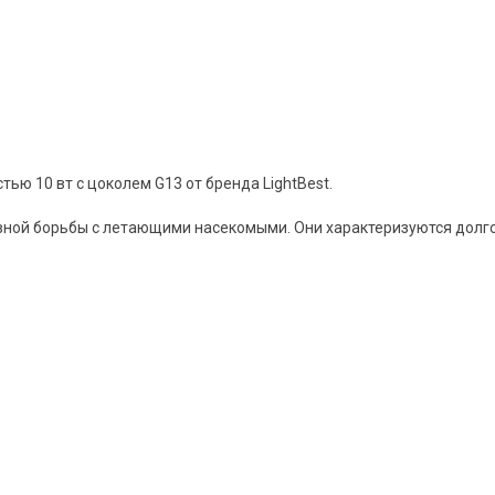
ю 10 вт с цоколем G13 от бренда LightBest.
ной борьбы с летающими насекомыми. Они характеризуются долг