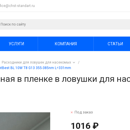
ffice@chst-standart.ru
УСЛУГИ
КОМПАНИЯ
СТАТЬИ
Расходники для ловушек для насекомых
/
htBest BL 10W T8 G13 355-385nm L=331mm
ая в пленке в ловушки для нас
Под заказ
1016 ₽