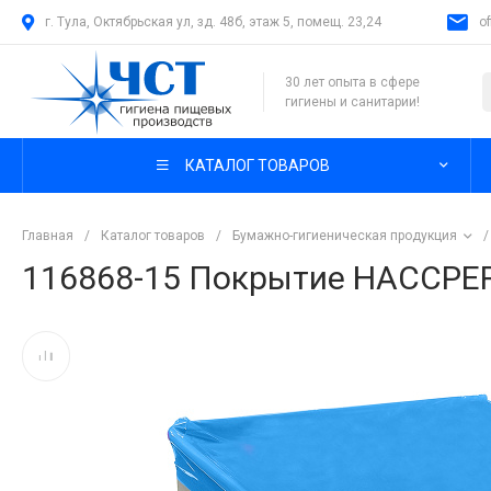
г. Тула, Октябрьская ул, зд. 48б, этаж 5, помещ. 23,24
o
30 лет опыта в сфере
гигиены и санитарии!
КАТАЛОГ ТОВАРОВ
Главная
/
Каталог товаров
/
Бумажно-гигиеническая продукция
/
116868-15 Покрытие HACCPER 