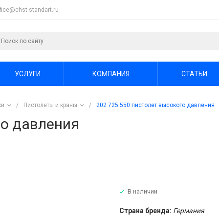
ffice@chst-standart.ru
УСЛУГИ
КОМПАНИЯ
СТАТЬИ
ки
/
Пистолеты и краны
/
202 725 550 пистолет высокого давления
го давления
В наличии
Страна бренда:
Германия