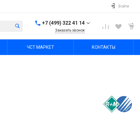
Войти
+7 (499) 322 41 14
Заказать звонок
+7 (499) 322 41 14
ЧСТ МАРКЕТ
КОНТАКТЫ
г. Тула, Октябрьская ул,
зд. 48б, этаж 5, помещ.
23,24
Пн-Пт: 8:00-17:00 Cб-Вс:
Выходной
office@chst-standart.ru
+7 499 322 41 14
г. Владимир, ул.
Куйбышева 16, оф 426-
2
Пн-Пт: 8:00-17:00 Cб-Вс:
Выходной
office@chst-standart.ru
+7 499 322 41 14