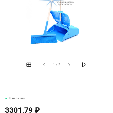
1
/
2
В наличии
3301.79 ₽