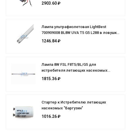
2903.60 ₽
Лампа ультрафиолетовая LightBest
700909008 BL8W UVA T5 G5 L288 в ловушки
для насекомых
1246.84 ₽
Лампа 8W FSL F8T5/BL/G5 для
истребителя летающих насекомых
"БАРГУЗИН"
1815.36 ₽
Стартер к Истребителю летающих
насекомых "Баргузин"
1016.26 ₽