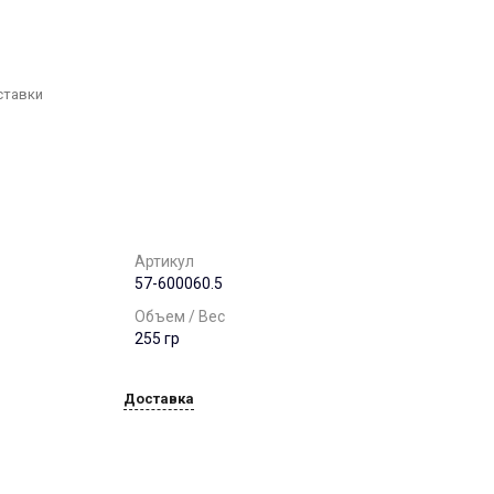
г. Воронеж, ул. 9
января,68б. оф. 502
Пн-Пт: 8:00-17:00 Cб-Вс:
Выходной
office@chst-standart.ru
ставки
+7 499 322 41 14
г. Нижний Новгород, ул.
Максима Горького, 262
Пн-Пт: 8:00-17:00 Cб-Вс:
Выходной
office@chst-standart.ru
+7 499 322 41 14
Артикул
г. Краснодар, ул.
57-600060.5
Красных Партизан, д.
489, этаж 5, каб. 506.
Объем / Вес
Пн-Пт: 8:00-17:00 Cб-Вс:
Выходной
255 гр
office@chst-standart.ru
Доставка