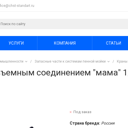
ffice@chst-standart.ru
УСЛУГИ
КОМПАНИЯ
СТАТЬИ
ромышленности
/
Запасные части к системам пенной мойки
/
Краны
зъемным соединением "мама" 1
Под заказ
Страна бренда:
Россия