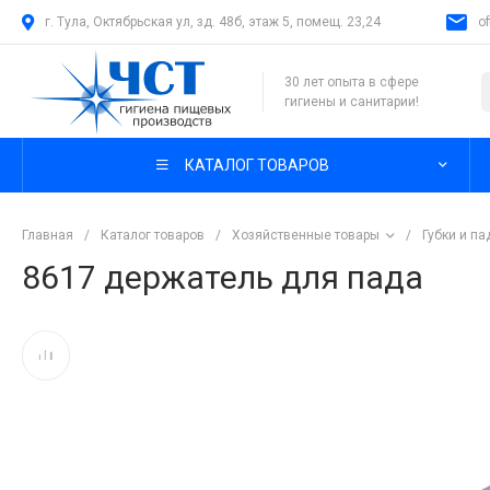
г. Тула, Октябрьская ул, зд. 48б, этаж 5, помещ. 23,24
o
30 лет опыта в сфере
гигиены и санитарии!
КАТАЛОГ ТОВАРОВ
Главная
/
Каталог товаров
/
Хозяйственные товары
/
Губки и п
8617 держатель для пада