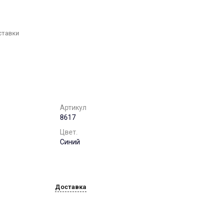
г. Воронеж, ул. 9
января,68б. оф. 502
Пн-Пт: 8:00-17:00 Cб-Вс:
Выходной
ставки
office@chst-standart.ru
+7 499 322 41 14
г. Нижний Новгород, ул.
Максима Горького, 262
Пн-Пт: 8:00-17:00 Cб-Вс:
Выходной
office@chst-standart.ru
Артикул
+7 499 322 41 14
8617
г. Краснодар, ул.
Красных Партизан, д.
Цвет.
489, этаж 5, каб. 506.
Синий
Пн-Пт: 8:00-17:00 Cб-Вс:
Выходной
office@chst-standart.ru
Доставка