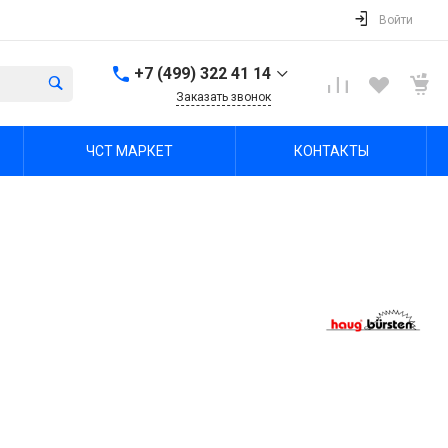
Войти
+7 (499) 322 41 14
Заказать звонок
+7 (499) 322 41 14
ЧСТ МАРКЕТ
КОНТАКТЫ
г. Тула, Октябрьская ул,
зд. 48б, этаж 5, помещ.
23,24
Пн-Пт: 8:00-17:00 Cб-Вс:
Выходной
office@chst-standart.ru
+7 499 322 41 14
г. Владимир, ул.
Куйбышева 16, оф 426-
2
Пн-Пт: 8:00-17:00 Cб-Вс:
Выходной
office@chst-standart.ru
+7 499 322 41 14