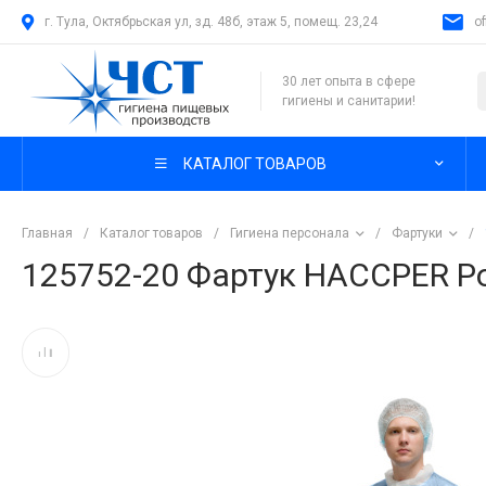
г. Тула, Октябрьская ул, зд. 48б, этаж 5, помещ. 23,24
o
30 лет опыта в сфере
гигиены и санитарии!
КАТАЛОГ ТОВАРОВ
Главная
/
Каталог товаров
/
Гигиена персонала
/
Фартуки
/
125752-20 Фартук HACCPER Po