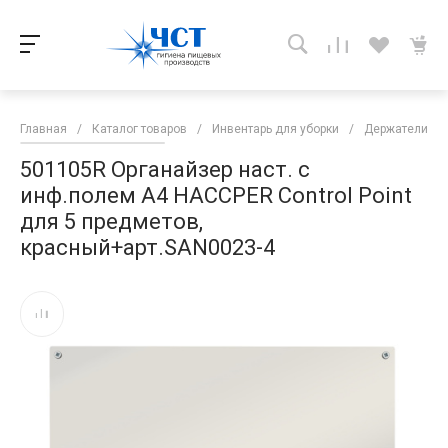
Главная
/
Каталог товаров
/
Инвентарь для уборки
/
Держатели дл
501105R Органайзер наст. c
инф.полем А4 HACCPER Control Point
для 5 предметов,
красный+арт.SAN0023-4