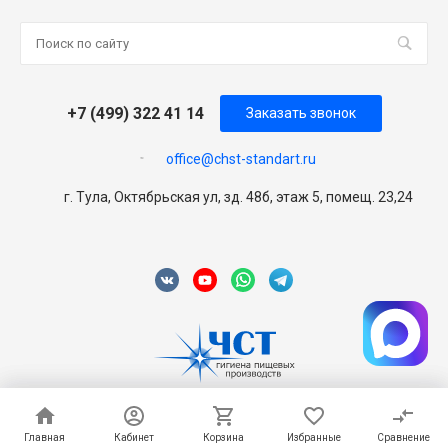
+7 (499) 322 41 14
Заказать звонок
office@chst-standart.ru
г. Тула, Октябрьская ул, зд. 48б, этаж 5, помещ. 23,24
© 2026 Universe, Все права защищены
Главная
Главная
Кабинет
Кабинет
Корзина
Корзина
Избранные
Избранные
Сравнение
Сравнение