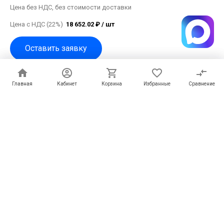
Цена без НДС, без стоимости доставки
Цена с НДС (22%)
18 652.02 ₽ / шт
Оставить заявку
Бренд
Артикул
Главная
Главная
Кабинет
Кабинет
Корзина
Корзина
Избранные
Избранные
Сравнение
Сравнение
KARCHER
4.760-660.0
Способы оплаты
Доставка
Описание
Характеристики
Отзывы
Струйная трубка (копье) из высококачественной стали, с
ручным свинчиванием. Эргономичная ручка гарантирует
удобство обращения и изоляцию. С возможностью поворота