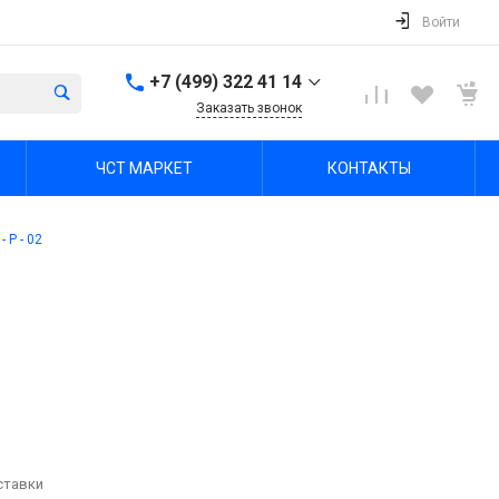
Войти
+7 (499) 322 41 14
Заказать звонок
+7 (499) 322 41 14
ЧСТ МАРКЕТ
КОНТАКТЫ
г. Тула, Октябрьская ул,
зд. 48б, этаж 5, помещ.
23,24
Пн-Пт: 8:00-17:00 Cб-Вс:
 P - 02
Выходной
office@chst-standart.ru
+7 499 322 41 14
г. Владимир, ул.
Куйбышева 16, оф 426-
2
Пн-Пт: 8:00-17:00 Cб-Вс:
Выходной
office@chst-standart.ru
+7 499 322 41 14
ставки