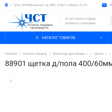
г. Тула, Октябрьская ул, зд. 48б, этаж 5, помещ. 23,24
o
30 лет опыта в сфере
гигиены и санитарии!
КАТАЛОГ ТОВАРОВ
Главная
/
Каталог товаров
/
Инвентарь для уборки
/
Щетки
/
88901 щетка д/пола 400/60мм