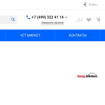
Войти
+7 (499) 322 41 14
Заказать звонок
+7 (499) 322 41 14
ЧСТ МАРКЕТ
КОНТАКТЫ
г. Тула, Октябрьская ул,
зд. 48б, этаж 5, помещ.
23,24
Пн-Пт: 8:00-17:00 Cб-Вс:
Выходной
office@chst-standart.ru
+7 499 322 41 14
г. Владимир, ул.
Куйбышева 16, оф 426-
2
Пн-Пт: 8:00-17:00 Cб-Вс:
Выходной
office@chst-standart.ru
+7 499 322 41 14