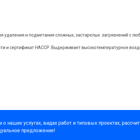
ля удаления и подметания сложных, застарелых загрязнений с лю
и и сертификат НАССР. Выдерживает высокотемпературное воздей
о наших услугах, видах работ и типовых проектах, рассчи
дуальное предложение!