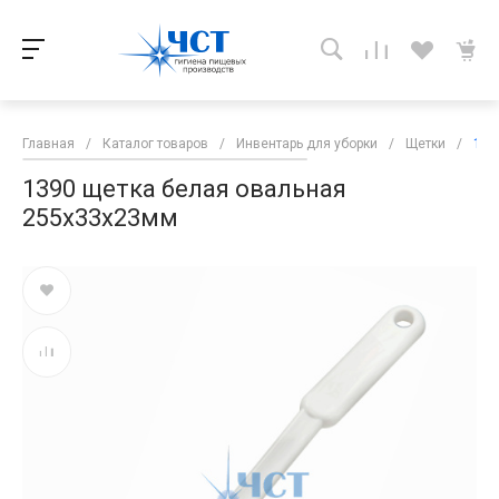
Главная
/
Каталог товаров
/
Инвентарь для уборки
/
Щетки
/
139
1390 щетка белая овальная
255х33х23мм