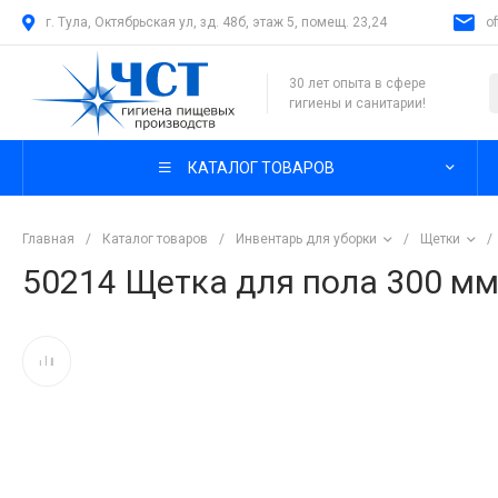
г. Тула, Октябрьская ул, зд. 48б, этаж 5, помещ. 23,24
o
30 лет опыта в сфере
гигиены и санитарии!
КАТАЛОГ ТОВАРОВ
Главная
/
Каталог товаров
/
Инвентарь для уборки
/
Щетки
/
50214 Щетка для пола 300 мм