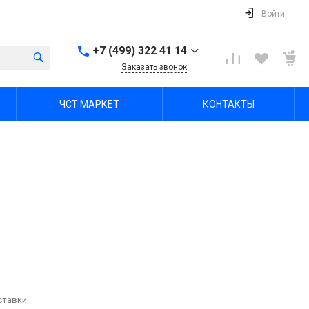
Войти
+7 (499) 322 41 14
Заказать звонок
+7 (499) 322 41 14
ЧСТ МАРКЕТ
КОНТАКТЫ
г. Тула, Октябрьская ул,
зд. 48б, этаж 5, помещ.
23,24
Пн-Пт: 8:00-17:00 Cб-Вс:
Выходной
office@chst-standart.ru
+7 499 322 41 14
г. Владимир, ул.
Куйбышева 16, оф 426-
2
Пн-Пт: 8:00-17:00 Cб-Вс:
Выходной
office@chst-standart.ru
+7 499 322 41 14
ставки