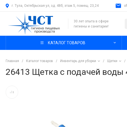
г. Тула, Октябрьская ул, зд. 48б, этаж 5, помещ. 23,24
o
30 лет опыта в сфере
гигиены и санитарии!
КАТАЛОГ ТОВАРОВ
Главная
/
Каталог товаров
/
Инвентарь для уборки
/
Щетки
/
26413 Щетка с подачей воды 