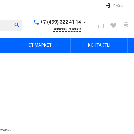
Войти
+7 (499) 322 41 14
Заказать звонок
+7 (499) 322 41 14
ЧСТ МАРКЕТ
КОНТАКТЫ
г. Тула, Октябрьская ул,
зд. 48б, этаж 5, помещ.
23,24
Пн-Пт: 8:00-17:00 Cб-Вс:
Выходной
office@chst-standart.ru
+7 499 322 41 14
г. Владимир, ул.
Куйбышева 16, оф 426-
2
Пн-Пт: 8:00-17:00 Cб-Вс:
Выходной
office@chst-standart.ru
+7 499 322 41 14
ставки