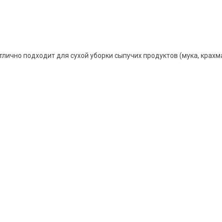
лично подходит для сухой уборки сыпучих продуктов (мука, крахма
о наших услугах, видах работ и типовых проектах, рассчи
дуальное предложение!