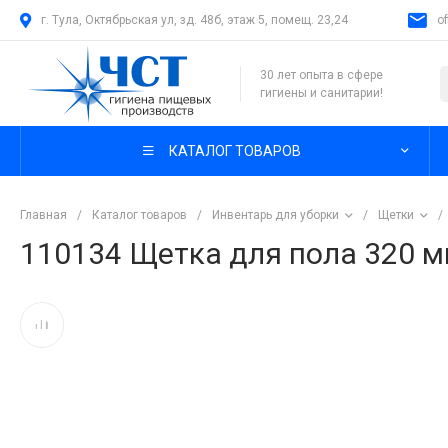
г. Тула, Октябрьская ул, зд. 48б, этаж 5, помещ. 23,24
o
30 лет опыта в сфере
гигиены и санитарии!
КАТАЛОГ ТОВАРОВ
Главная
/
Каталог товаров
/
Инвентарь для уборки
/
Щетки
/
110134 Щетка для пола 320 м