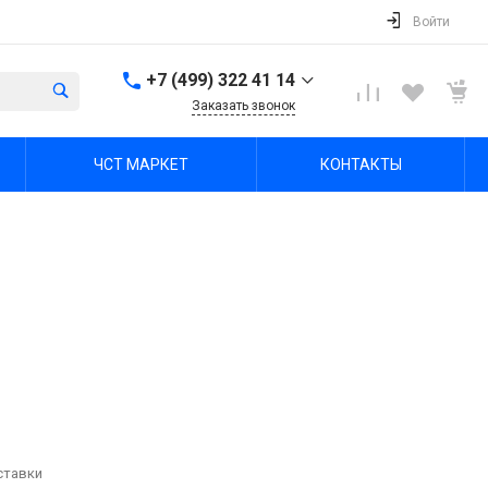
Войти
+7 (499) 322 41 14
Заказать звонок
+7 (499) 322 41 14
ЧСТ МАРКЕТ
КОНТАКТЫ
г. Тула, Октябрьская ул,
зд. 48б, этаж 5, помещ.
23,24
Пн-Пт: 8:00-17:00 Cб-Вс:
Выходной
office@chst-standart.ru
+7 499 322 41 14
г. Владимир, ул.
Куйбышева 16, оф 426-
2
Пн-Пт: 8:00-17:00 Cб-Вс:
Выходной
office@chst-standart.ru
+7 499 322 41 14
ставки