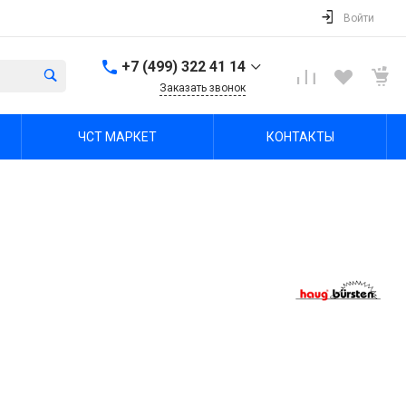
Войти
+7 (499) 322 41 14
Заказать звонок
+7 (499) 322 41 14
ЧСТ МАРКЕТ
КОНТАКТЫ
г. Тула, Октябрьская ул,
зд. 48б, этаж 5, помещ.
23,24
Пн-Пт: 8:00-17:00 Cб-Вс:
Выходной
office@chst-standart.ru
+7 499 322 41 14
г. Владимир, ул.
Куйбышева 16, оф 426-
2
Пн-Пт: 8:00-17:00 Cб-Вс:
Выходной
office@chst-standart.ru
+7 499 322 41 14