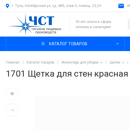
г. Тула, Октябрьская ул, зд. 48б, этаж 5, помещ. 23,24
o
30 лет опыта в сфере
гигиены и санитарии!
КАТАЛОГ ТОВАРОВ
Главная
/
Каталог товаров
/
Инвентарь для уборки
/
Щетки
/
1701 Щетка для стен красная