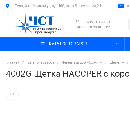
г. Тула, Октябрьская ул, зд. 48б, этаж 5, помещ. 23,24
o
30 лет опыта в сфере
гигиены и санитарии!
КАТАЛОГ ТОВАРОВ
Главная
/
Каталог товаров
/
Инвентарь для уборки
/
Щетки
/
4002G Щетка HACCPER с корот