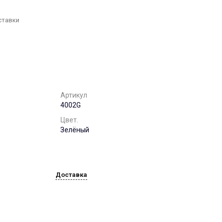
г. Воронеж, ул. 9
января,68б. оф. 502
Пн-Пт: 8:00-17:00 Cб-Вс:
ставки
Выходной
office@chst-standart.ru
+7 499 322 41 14
г. Нижний Новгород, ул.
Максима Горького, 262
Пн-Пт: 8:00-17:00 Cб-Вс:
Выходной
Артикул
office@chst-standart.ru
4002G
+7 499 322 41 14
Цвет.
г. Краснодар, ул.
Зелёный
Красных Партизан, д.
489, этаж 5, каб. 506.
Пн-Пт: 8:00-17:00 Cб-Вс:
Выходной
office@chst-standart.ru
Доставка