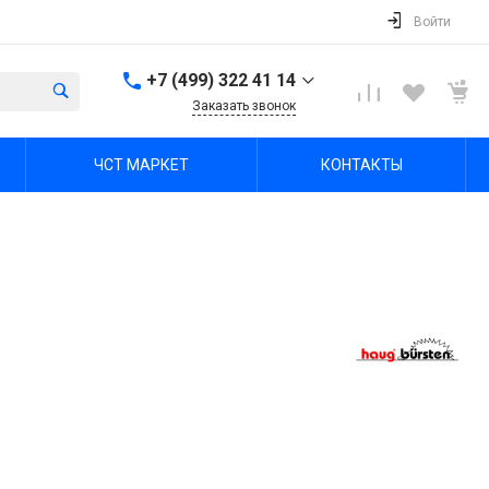
Войти
+7 (499) 322 41 14
Заказать звонок
+7 (499) 322 41 14
ЧСТ МАРКЕТ
КОНТАКТЫ
г. Тула, Октябрьская ул,
зд. 48б, этаж 5, помещ.
23,24
Пн-Пт: 8:00-17:00 Cб-Вс:
Выходной
office@chst-standart.ru
+7 499 322 41 14
г. Владимир, ул.
Куйбышева 16, оф 426-
2
Пн-Пт: 8:00-17:00 Cб-Вс:
Выходной
office@chst-standart.ru
+7 499 322 41 14