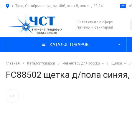
г. Тула, Октябрьская ул, зд. 48б, этаж 5, помещ. 23,24
o
30 лет опыта в сфере
гигиены и санитарии!
КАТАЛОГ ТОВАРОВ
Главная
/
Каталог товаров
/
Инвентарь для уборки
/
Щетки
/
FC88502 щетка д/пола синяя, 