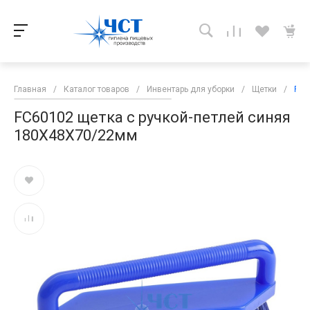
Главная
/
Каталог товаров
/
Инвентарь для уборки
/
Щетки
/
FC6
FC60102 щетка с ручкой-петлей синяя
180X48X70/22мм