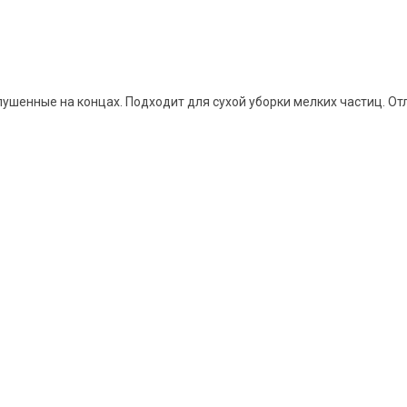
ушенные на концах. Подходит для сухой уборки мелких частиц. От
ти и сертификат НАССР.
о наших услугах, видах работ и типовых проектах, рассчи
дуальное предложение!