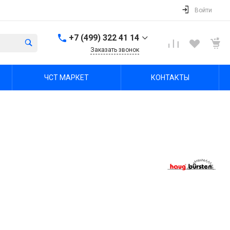
Войти
+7 (499) 322 41 14
Заказать звонок
+7 (499) 322 41 14
ЧСТ МАРКЕТ
КОНТАКТЫ
г. Тула, Октябрьская ул,
зд. 48б, этаж 5, помещ.
23,24
Пн-Пт: 8:00-17:00 Cб-Вс:
Выходной
office@chst-standart.ru
+7 499 322 41 14
г. Владимир, ул.
Куйбышева 16, оф 426-
2
Пн-Пт: 8:00-17:00 Cб-Вс:
Выходной
office@chst-standart.ru
+7 499 322 41 14