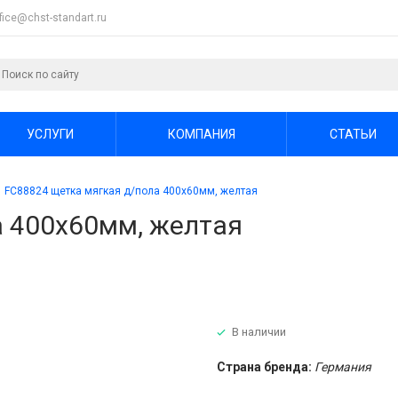
ffice@chst-standart.ru
УСЛУГИ
КОМПАНИЯ
СТАТЬИ
FC88824 щетка мягкая д/пола 400х60мм, желтая
а 400х60мм, желтая
В наличии
Страна бренда:
Германия