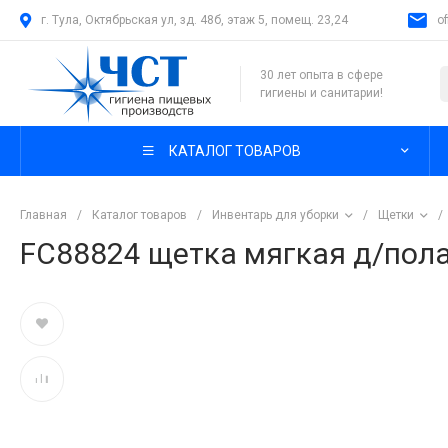
г. Тула, Октябрьская ул, зд. 48б, этаж 5, помещ. 23,24
o
30 лет опыта в сфере
гигиены и санитарии!
КАТАЛОГ ТОВАРОВ
Главная
/
Каталог товаров
/
Инвентарь для уборки
/
Щетки
/
FC88824 щетка мягкая д/пол