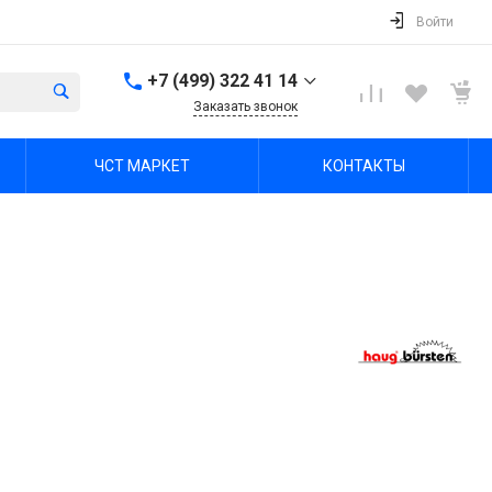
Войти
+7 (499) 322 41 14
Заказать звонок
+7 (499) 322 41 14
ЧСТ МАРКЕТ
КОНТАКТЫ
г. Тула, Октябрьская ул,
зд. 48б, этаж 5, помещ.
23,24
Пн-Пт: 8:00-17:00 Cб-Вс:
Выходной
office@chst-standart.ru
+7 499 322 41 14
г. Владимир, ул.
Куйбышева 16, оф 426-
2
Пн-Пт: 8:00-17:00 Cб-Вс:
Выходной
office@chst-standart.ru
+7 499 322 41 14