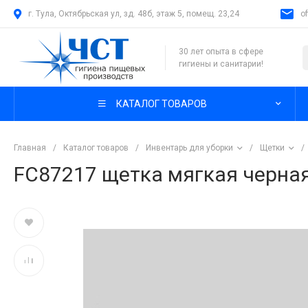
г. Тула, Октябрьская ул, зд. 48б, этаж 5, помещ. 23,24
o
30 лет опыта в сфере
гигиены и санитарии!
КАТАЛОГ ТОВАРОВ
Главная
/
Каталог товаров
/
Инвентарь для уборки
/
Щетки
/
FC87217 щетка мягкая черная