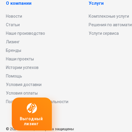
О компании
Услуги
Новости
Комплексные услуги
Статьи
Решения по автомати
Наше производство
Услуги сервиса
Лизинг
Бренды
Наши проекты
Истории успехов
Помощь
Условия доставки
Условия оплаты
Политика конфиденциальности
ный
Любое
заявку
нг
оборудование
© 2026 Universe, Все права защищены