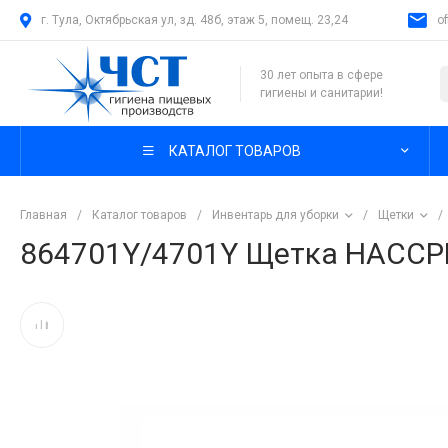
г. Тула, Октябрьская ул, зд. 48б, этаж 5, помещ. 23,24
o
30 лет опыта в сфере
гигиены и санитарии!
КАТАЛОГ ТОВАРОВ
Главная
/
Каталог товаров
/
Инвентарь для уборки
/
Щетки
/
864701Y/4701Y Щетка HACCPE