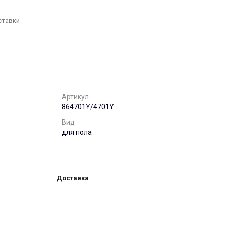
г. Воронеж, ул. 9
января,68б. оф. 502
Пн-Пт: 8:00-17:00 Cб-Вс:
ставки
Выходной
office@chst-standart.ru
+7 499 322 41 14
г. Нижний Новгород, ул.
Максима Горького, 262
Пн-Пт: 8:00-17:00 Cб-Вс:
Выходной
Артикул
office@chst-standart.ru
864701Y/4701Y
+7 499 322 41 14
Вид
г. Краснодар, ул.
для пола
Красных Партизан, д.
489, этаж 5, каб. 506.
Пн-Пт: 8:00-17:00 Cб-Вс:
Выходной
office@chst-standart.ru
Доставка