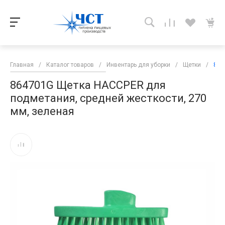
Главная
/
Каталог товаров
/
Инвентарь для уборки
/
Щетки
/
864
864701G Щетка HACCPER для
подметания, средней жесткости, 270
мм, зеленая