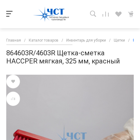
Главная
/
Каталог товаров
/
Инвентарь для уборки
/
Щетки
/
864
864603R/4603R Щетка-сметка
HACCPER мягкая, 325 мм, красный