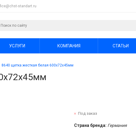
ffice@chst-standart.ru
УСЛУГИ
КОМПАНИЯ
СТАТЬИ
8640 щетка жесткая белая 600х72х45мм
00х72х45мм
Под заказ
Страна бренда:
Германия