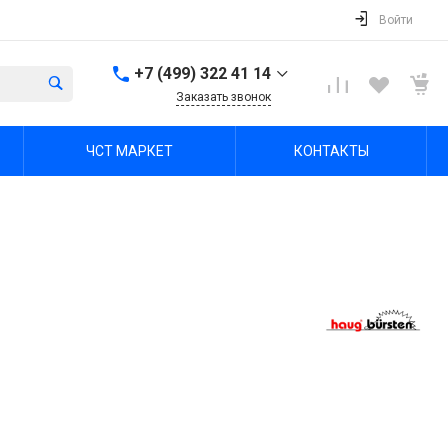
Войти
+7 (499) 322 41 14
Заказать звонок
+7 (499) 322 41 14
ЧСТ МАРКЕТ
КОНТАКТЫ
г. Тула, Октябрьская ул,
зд. 48б, этаж 5, помещ.
23,24
Пн-Пт: 8:00-17:00 Cб-Вс:
Выходной
office@chst-standart.ru
+7 499 322 41 14
г. Владимир, ул.
Куйбышева 16, оф 426-
2
Пн-Пт: 8:00-17:00 Cб-Вс:
Выходной
office@chst-standart.ru
+7 499 322 41 14