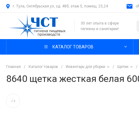
г. Тула, Октябрьская ул, зд. 48б, этаж 5, помещ. 23,24
o
30 лет опыта в сфере
гигиены и санитарии!
КАТАЛОГ ТОВАРОВ
Главная
/
Каталог товаров
/
Инвентарь для уборки
/
Щетки
/
8640 щетка жесткая белая 6