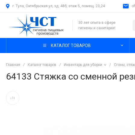
г. Тула, Октябрьская ул, зд. 48б, этаж 5, помещ. 23,24
o
30 лет опыта в сфере
гигиены и санитарии!
КАТАЛОГ ТОВАРОВ
Главная
/
Каталог товаров
/
Инвентарь для уборки
/
Сгоны, стяж
64133 Стяжка со сменной рез