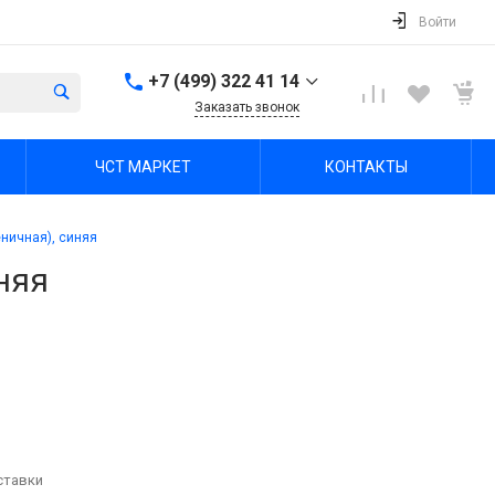
Войти
+7 (499) 322 41 14
Заказать звонок
+7 (499) 322 41 14
ЧСТ МАРКЕТ
КОНТАКТЫ
г. Тула, Октябрьская ул,
зд. 48б, этаж 5, помещ.
23,24
Пн-Пт: 8:00-17:00 Cб-Вс:
еничная), синяя
Выходной
office@chst-standart.ru
няя
+7 499 322 41 14
г. Владимир, ул.
Куйбышева 16, оф 426-
2
Пн-Пт: 8:00-17:00 Cб-Вс:
Выходной
office@chst-standart.ru
+7 499 322 41 14
ставки