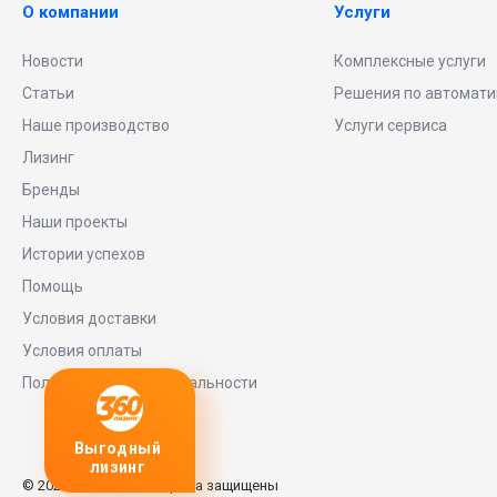
О компании
Услуги
Новости
Комплексные услуги
Статьи
Решения по автомати
Наше производство
Услуги сервиса
Лизинг
Бренды
Наши проекты
Истории успехов
Помощь
Условия доставки
Условия оплаты
Политика конфиденциальности
ный
Любое
заявку
нг
оборудование
© 2026 Universe, Все права защищены