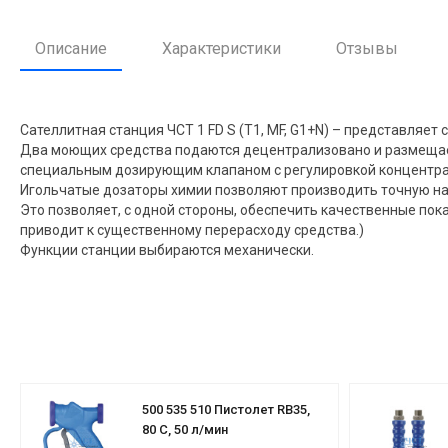
Описание
Характеристики
Отзывы
Сателлитная станция ЧСТ 1 FD S (Т1, MF, G1+N) – представляе
Два моющих средства подаются децентрализовано и размещает
специальным дозирyющим клапаном с регулировкой концентрац
Игольчатые дозаторы химии позволяют производить точную наст
Это позволяет, с одной стороны, обеспечить качественные пок
приводит к существенному перерасходу средства.)
Функции станции выбираются механически.
500 535 510 Пистолет RB35,
80 C, 50 л/мин