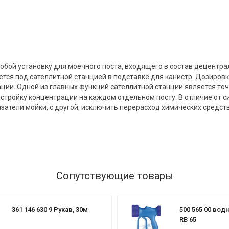
т собой установку для моечного поста, входящего в состав децент
ся под сателлитной станцией в подставке для канистр. Дозиров
ии. Одной из главных функций сателлитной станции является точ
ройку концентрации на каждом отдельном посту. В отличие от си
азатели мойки, с другой, исключить перерасход химических средст
Сопутствующие товары
361 146 630 9 Рукав, 30м
500 565 00 вод
RB 65