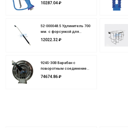
10287.04 ₽
52-000048.5 Удлинитель 700
мм. с форсункой для
ополаскивания 15 град.
12022.32 ₽
30л/мин
924S-30B Барабан с
поворотным соединением
для рукава 1/2"
74674.86 ₽