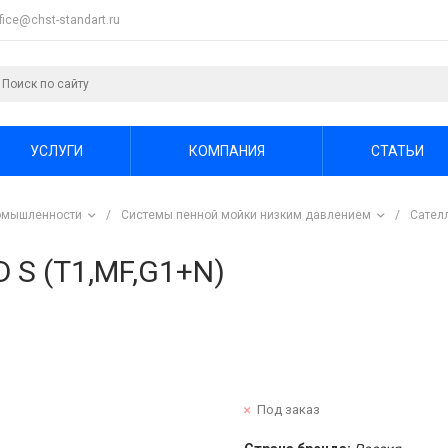
ffice@chst-standart.ru
УСЛУГИ
КОМПАНИЯ
СТАТЬИ
ромышленности
/
Системы пенной мойки низким давлением
/
Сател
 S (T1,MF,G1+N)
Под заказ