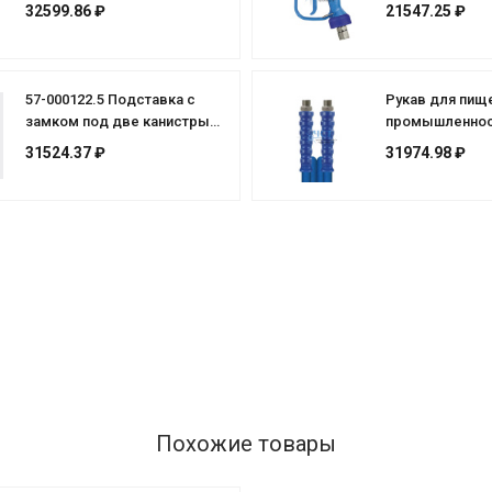
32599.86 ₽
21547.25 ₽
57-000122.5 Подставка с
Рукав для пищ
замком под две канистры
промышленност
на 20л.
м, 1/2 AGR - 1/
31524.37 ₽
31974.98 ₽
(CH) арт. LT787
Похожие товары