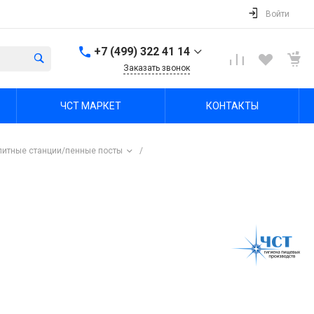
Войти
+7 (499) 322 41 14
Заказать звонок
+7 (499) 322 41 14
ЧСТ МАРКЕТ
КОНТАКТЫ
г. Тула, Октябрьская ул,
зд. 48б, этаж 5, помещ.
23,24
Пн-Пт: 8:00-17:00 Cб-Вс:
литные станции/пенные посты
/
Выходной
office@chst-standart.ru
+7 499 322 41 14
г. Владимир, ул.
Куйбышева 16, оф 426-
2
Пн-Пт: 8:00-17:00 Cб-Вс:
Выходной
office@chst-standart.ru
+7 499 322 41 14