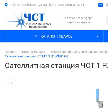
г. Тула, Октябрьская ул, зд. 48б, этаж 5, помещ. 23,24
o
30 лет опыта в сфере
гигиены и санитарии!
КАТАЛОГ ТОВАРОВ
Главная
/
Каталог товаров
/
Оборудование для мойки в пищевой п
Сателлитная станция ЧСТ 1 FD S (T1,MF,G1+N)
Сателлитная станция ЧСТ 1 FD