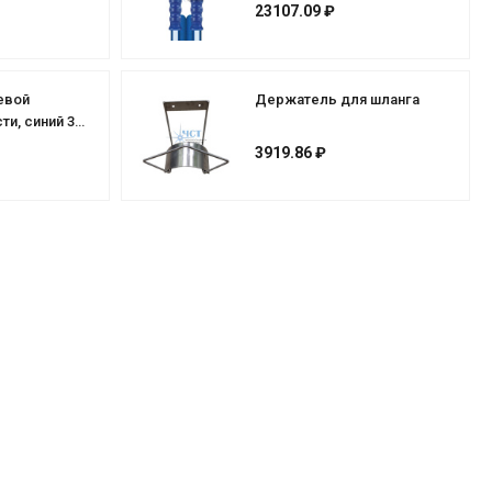
м, 1/2 AGR - 1/2 AGR нерж.
23107.09 ₽
MGH2TE-12
евой
Держатель для шланга
и, синий 30
2 AGR нерж.
3919.86 ₽