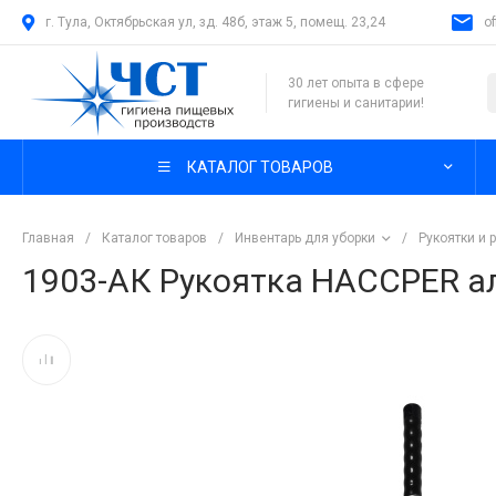
г. Тула, Октябрьская ул, зд. 48б, этаж 5, помещ. 23,24
o
30 лет опыта в сфере
гигиены и санитарии!
КАТАЛОГ ТОВАРОВ
Главная
/
Каталог товаров
/
Инвентарь для уборки
/
Рукоятки и 
1903-АК Рукоятка HACCPER а