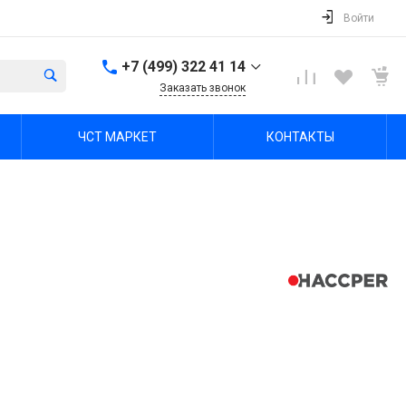
Войти
+7 (499) 322 41 14
Заказать звонок
+7 (499) 322 41 14
ЧСТ МАРКЕТ
КОНТАКТЫ
г. Тула, Октябрьская ул,
зд. 48б, этаж 5, помещ.
23,24
Пн-Пт: 8:00-17:00 Cб-Вс:
Выходной
office@chst-standart.ru
+7 499 322 41 14
г. Владимир, ул.
Куйбышева 16, оф 426-
2
Пн-Пт: 8:00-17:00 Cб-Вс:
Выходной
office@chst-standart.ru
+7 499 322 41 14