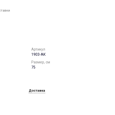
г. Воронеж, ул. 9
января,68б. оф. 502
Пн-Пт: 8:00-17:00 Cб-Вс:
ставки
Выходной
office@chst-standart.ru
+7 499 322 41 14
г. Нижний Новгород, ул.
Максима Горького, 262
Пн-Пт: 8:00-17:00 Cб-Вс:
Выходной
Артикул
office@chst-standart.ru
1903-АК
+7 499 322 41 14
Размер, см
г. Краснодар, ул.
75
Красных Партизан, д.
489, этаж 5, каб. 506.
Пн-Пт: 8:00-17:00 Cб-Вс:
Выходной
office@chst-standart.ru
Доставка