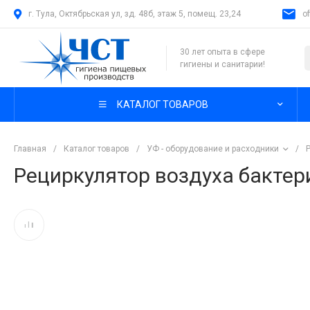
г. Тула, Октябрьская ул, зд. 48б, этаж 5, помещ. 23,24
o
30 лет опыта в сфере
гигиены и санитарии!
КАТАЛОГ ТОВАРОВ
Главная
/
Каталог товаров
/
УФ - оборудование и расходники
/
Рециркулятор воздуха бактер