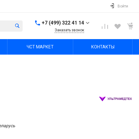
Войти
+7 (499) 322 41 14
Заказать звонок
+7 (499) 322 41 14
ЧСТ МАРКЕТ
КОНТАКТЫ
г. Тула, Октябрьская ул,
зд. 48б, этаж 5, помещ.
23,24
Пн-Пт: 8:00-17:00 Cб-Вс:
Выходной
office@chst-standart.ru
+7 499 322 41 14
г. Владимир, ул.
Куйбышева 16, оф 426-
2
Пн-Пт: 8:00-17:00 Cб-Вс:
Выходной
office@chst-standart.ru
еларусь
+7 499 322 41 14