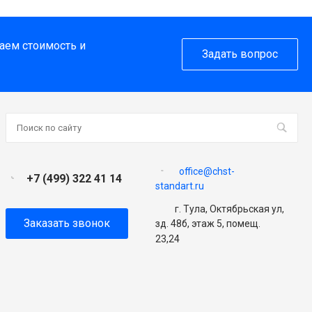
таем стоимость и
Задать вопрос
office@chst-
+7 (499) 322 41 14
standart.ru
г. Тула, Октябрьская ул,
Заказать звонок
зд. 48б, этаж 5, помещ.
23,24