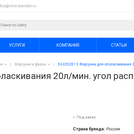
ffice@chst-standart.ru
УСЛУГИ
КОМПАНИЯ
СТАТЬИ
ки
/
Форсунки и фрезы
/
53-025201.5 Форсунка для ополаскивания 2
оласкивания 20л/мин. угол рас
Под заказ
Страна бренда:
Россия