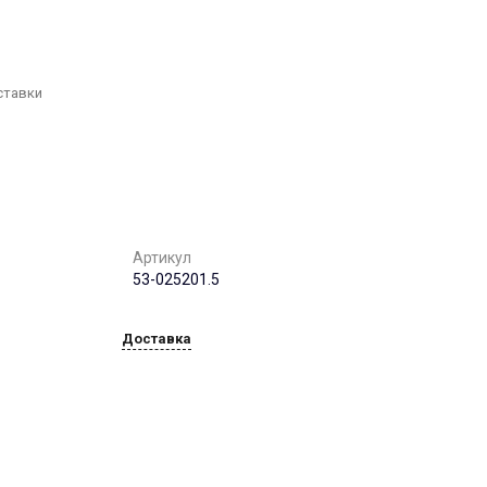
г. Воронеж, ул. 9
января,68б. оф. 502
Пн-Пт: 8:00-17:00 Cб-Вс:
Выходной
office@chst-standart.ru
ставки
+7 499 322 41 14
г. Нижний Новгород, ул.
Максима Горького, 262
Пн-Пт: 8:00-17:00 Cб-Вс:
Выходной
office@chst-standart.ru
+7 499 322 41 14
Артикул
г. Краснодар, ул.
53-025201.5
Красных Партизан, д.
489, этаж 5, каб. 506.
Пн-Пт: 8:00-17:00 Cб-Вс:
Выходной
Доставка
office@chst-standart.ru