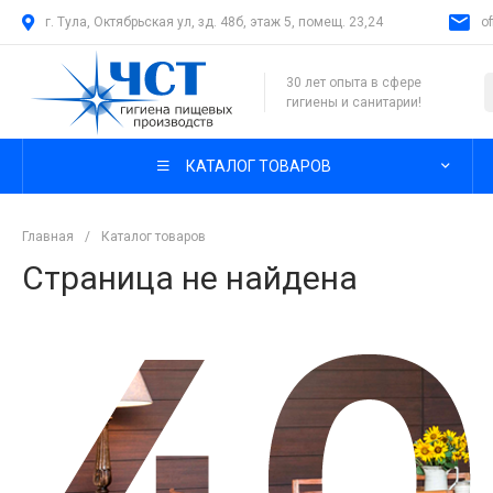
г. Тула, Октябрьская ул, зд. 48б, этаж 5, помещ. 23,24
o
30 лет опыта в сфере
гигиены и санитарии!
КАТАЛОГ ТОВАРОВ
Главная
/
Каталог товаров
Страница не найдена