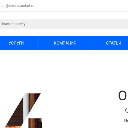
ffice@chst-standart.ru
УСЛУГИ
КОМПАНИЯ
СТАТЬИ
О
Н