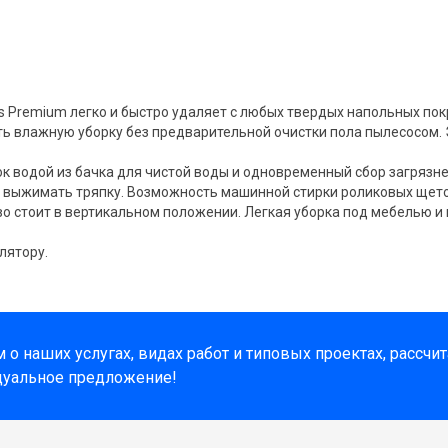
ss Premium легко и быстро удаляет с любых твердых напольных по
ть влажную уборку без предварительной очистки пола пылесосом
 водой из бачка для чистой воды и одновременный сбор загрязнен
ю выжимать тряпку. Возможность машинной стирки роликовых щеток
во стоит в вертикальном положении. Легкая уборка под мебелью и
лятору.
о наших услугах, видах работ и типовых проектах, рассчи
дуальное предложение!