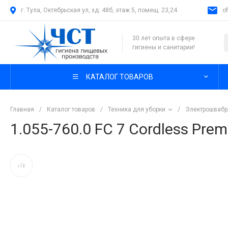
г. Тула, Октябрьская ул, зд. 48б, этаж 5, помещ. 23,24
o
30 лет опыта в сфере
гигиены и санитарии!
КАТАЛОГ ТОВАРОВ
Главная
/
Каталог товаров
/
Техника для уборки
/
Электрошваб
1.055-760.0 FC 7 Cordless Pre