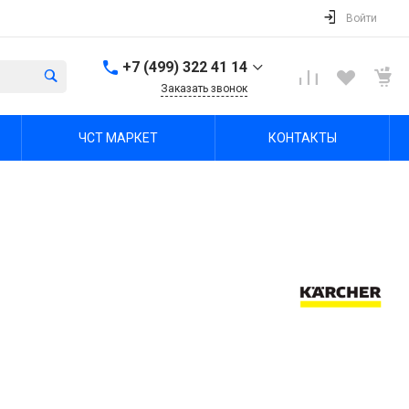
Войти
+7 (499) 322 41 14
Заказать звонок
+7 (499) 322 41 14
ЧСТ МАРКЕТ
КОНТАКТЫ
г. Тула, Октябрьская ул,
зд. 48б, этаж 5, помещ.
23,24
Пн-Пт: 8:00-17:00 Cб-Вс:
Выходной
office@chst-standart.ru
+7 499 322 41 14
г. Владимир, ул.
Куйбышева 16, оф 426-
2
Пн-Пт: 8:00-17:00 Cб-Вс:
Выходной
office@chst-standart.ru
+7 499 322 41 14