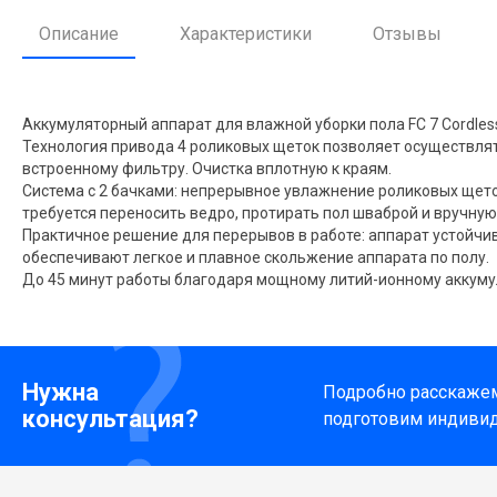
Описание
Характеристики
Отзывы
Аккумуляторный аппарат для влажной уборки пола FC 7 Cordle
Технология привода 4 роликовых щеток позволяет осуществля
встроенному фильтру. Очистка вплотную к краям.
Система с 2 бачками: непрерывное увлажнение роликовых щеток
требуется переносить ведро, протирать пол шваброй и вручну
Практичное решение для перерывов в работе: аппарат устойчи
обеспечивают легкое и плавное скольжение аппарата по полу.
До 45 минут работы благодаря мощному литий-ионному аккуму
Нужна
Подробно расскажем 
консультация?
подготовим индиви