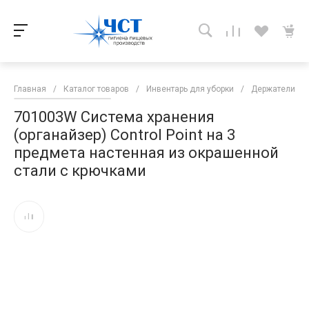
Главная
/
Каталог товаров
/
Инвентарь для уборки
/
Держатели дл
701003W Система хранения
(органайзер) Control Point на 3
предмета настенная из окрашенной
стали c крючками