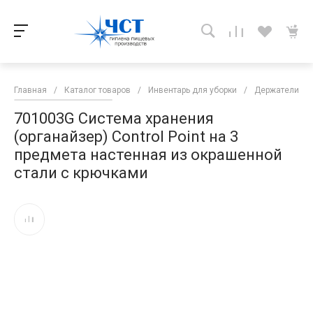
Главная
/
Каталог товаров
/
Инвентарь для уборки
/
Держатели дл
701003G Система хранения
(органайзер) Control Point на 3
предмета настенная из окрашенной
стали c крючками